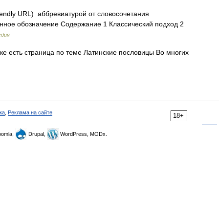
iendly URL) аббревиатурой от словосочетания
онное обозначение Содержание 1 Классический подход 2
едия
е есть страница по теме Латинские пословицы Во многих
ка
,
Реклама на сайте
18+
omla,
Drupal,
WordPress, MODx.