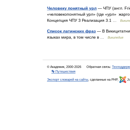
Человеку понятный урл
— ЧПУ (англ. Fr
«человекопонятный урл» (где «урл» жарг
Концепция ЧПУ 3 Реализация 3.1 …
Викип
Список латинских фраз
— В Викицитатник
языках мира, в том числе в …
Википедия
© Академик, 2000-2026
Обратная связь:
Техподдерж
👣 Путешествия
Экспорт словарей на сайты
, сделанные на PHP,
Jo