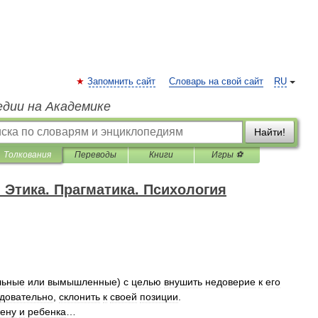
Запомнить сайт
Словарь на свой сайт
RU
едии на Академике
Найти!
Толкования
Переводы
Книги
Игры ⚽
 Этика. Прагматика. Психология
льные
или
вымышленные
)
с
целью
внушить
недоверие
к
его
довательно
,
склонить
к
своей
позиции
.
ену
и
ребенка
…