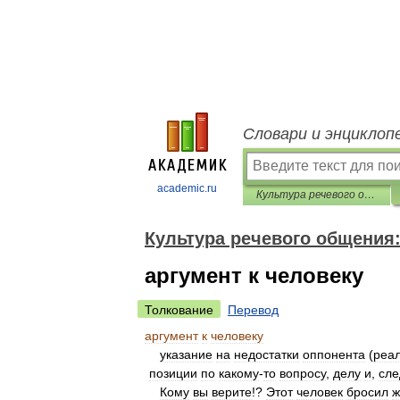
Словари и энциклоп
academic.ru
Культура речевого общения: Этика. Прагматика. Психология
Культура речевого общения:
аргумент к человеку
Толкование
Перевод
аргумент
к
человеку
указание
на
недостатки
оппонента
(
реа
позиции
по
какому
-
то
вопросу
,
делу
и
,
сле
Кому
вы
верите
!?
Этот
человек
бросил
ж