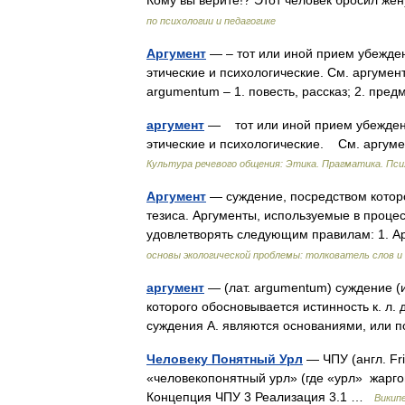
Кому вы верите!? Этот человек бросил 
по психологии и педагогике
Аргумент
— – тот или иной прием убежден
этические и психологические. См. аргумент к
argumentum – 1. повесть, рассказ; 2. пр
аргумент
— тот или иной прием убеждения
этические и психологические. См. аргумен
Культура речевого общения: Этика. Прагматика. Пси
Аргумент
— суждение, посредством которо
тезиса. Аргументы, используемые в проце
удовлетворять следующим правилам: 1.
основы экологической проблемы: толкователь слов 
аргумент
— (лат. argumentum) суждение (
которого обосновывается истинность к. л. 
суждения А. являются основаниями, или
Человеку Понятный Урл
— ЧПУ (англ. Fr
«человекопонятный урл» (где «урл» жарг
Концепция ЧПУ 3 Реализация 3.1 …
Викип