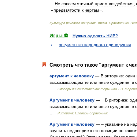
Не
совсем
этичный
прием
воздействия
,
«
предвзятости
к
чертам
».
Культура
речевого
общения:
Этика
.
Прагматика
.
Пси
Игры ⚽
Нужно сделать НИР?
аргумент из народного единодушия
Смотреть что такое "аргумент к че
аргумент к человеку
— В риторике: один 
высказывающем те или иные суждения, в с
…
Словарь лингвистических терминов Т.В. Жереби
Аргумент к человеку
— В риторике: один
высказывающем те или иные суждения, в с
…
Риторика: Словарь-справочник
Аргумент к человеку
— – указание на не
внушить недоверие к его позиции по какому