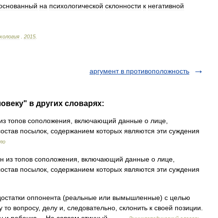
основанный
на
психологической
склонности
к
негативной
хология
.
2015
.
аргумент в противоположность
ловеку" в других словарях:
из топов соположения, включающий данные о лице,
остав посылок, содержанием которых являются эти суждения
ло
 из топов соположения, включающий данные о лице,
остав посылок, содержанием которых являются эти суждения
достатки оппонента (реальные или вымышленные) с целью
 то вопросу, делу и, следовательно, склонить к своей позиции.