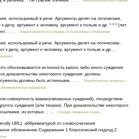
жену и ребенка… Не совсем этичный… …
Энциклопедический словарь
ия, используемый в речи. Аргументы делят на логические,
 делу, аргумент к человеку, аргумент к пользе и др. * * * (лат.
едмет,… …
Энциклопедический словарь по психологии и педагогике
, используемый в речи. Аргументы делят на логические,
т к делу, аргумент к человеку, аргумент к пользе и др …
хология
го обосновывается истинность какого либо иного суждения
ссе доказательства некоторого суждения, должны
 Аргументы должны быть истинными… …
Теоретические аспекты и
и идеоматических выражений
или совокупность взаимосвязанных суждений), посредством
другого суждения (или теории). При доказательстве некоторого
 посылками, из которых… …
Словарь терминов логики
iendly URL) аббревиатурой от словосочетания
онное обозначение Содержание 1 Классический подход 2
едия